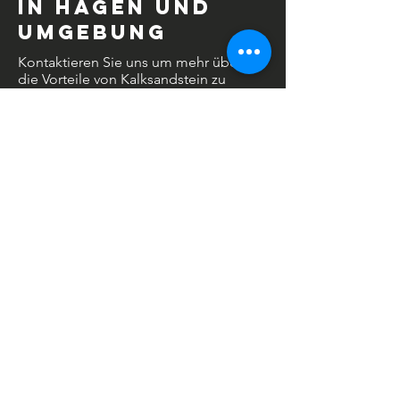
in Hagen und
Umgebung
Kontaktieren Sie uns um mehr über
die Vorteile von Kalksandstein zu
erfahren. Gemeinsam realisieren wir
Ihr langlebiges, energieeffizientes
Zuhause in NRW.
KONTAKT
Sie haben Interesse an unseren
Leistungen? Kontaktieren Sie uns
unverbindlich und lassen Sie sich beraten.
NEUWERK 76 Hausbau GmbH