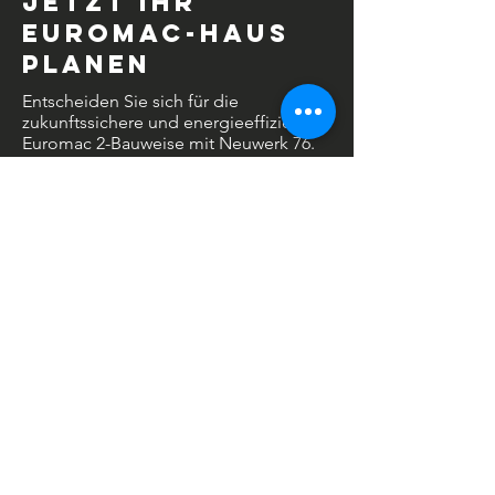
Jetzt Ihr
Euromac-Haus
planen
Entscheiden Sie sich für die
zukunftssichere und energieeffiziente
Euromac 2-Bauweise mit Neuwerk 76.
Kontaktieren Sie uns und starten Sie
noch heute die Planung Ihres
Traumhauses in NRW, Hagen und
Umgebung!
KONTAKT
Sie haben Interesse an unseren
Leistungen? Kontaktieren Sie uns
unverbindlich und lassen Sie sich beraten.