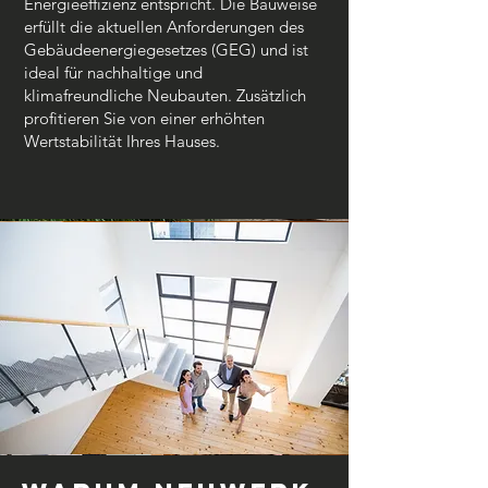
Energieeffizienz entspricht. Die Bauweise
erfüllt die aktuellen Anforderungen des
Gebäudeenergiegesetzes (GEG) und ist
ideal für nachhaltige und
klimafreundliche Neubauten. Zusätzlich
profitieren Sie von einer erhöhten
Wertstabilität Ihres Hauses.